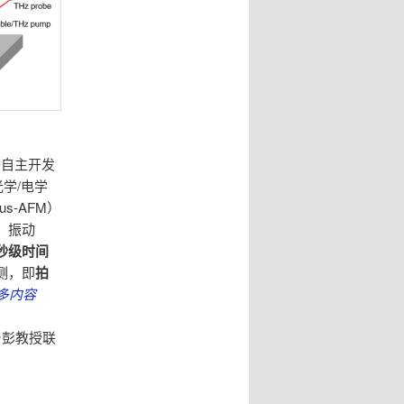
于自主开发
学/电学
s-AFM）
、振动
秒级时间
测，即
拍
多内容
与彭教授联