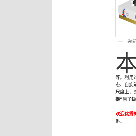
尖端
等。利用
态、自旋
尺度上
，
摄“原子
欢迎优秀
系。