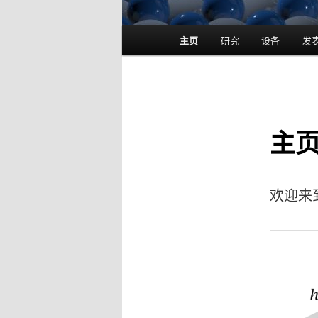
主
主页
研究
设备
发
菜
单
主
欢迎来