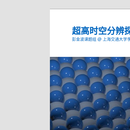
Skip
to
primary
超高时空分辨
content
彭金波课题组 @ 上海交通大学