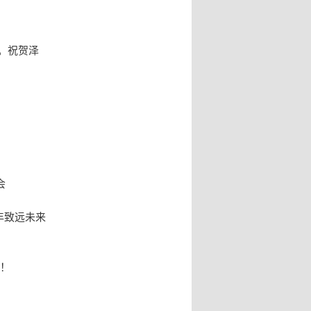
性。祝贺泽
会
4年致远未来
目！