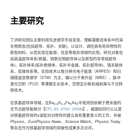
主要研究
丁洪研究团队主要利用先进谱学手段发现、理解凝聚态体系中的演
生物质态(包括超导、拓扑、关联)，以设计、调控具有奇异物性的
新型材料，从而实现在能源、信息等相关领域的应用。研究对象包
括高温超导体系(铁基、铜氧化物超导体以及新型的非常规超导
体)、拓扑体系(拓扑绝缘体、拓扑半金属、拓扑超导体)、强关联体
系、低维体系等。实验技术以角分辨光电子能谱（ARPES）和扫
描隧道显微谱学（STM）为主，辅以分子束外延（MBE）、脉冲
激光沉积（PLD）等薄膜生长技术，范德瓦尔斯机械剥离与干式转
移技术。
在铁基超导体领域，在Ba
K
Fe
As
中观测到依赖于费米面的
0.6
0.4
2
2
无节点超导能隙分【
EPL 83, 47001 (2008
)】，被国际同行公认是
对铁基超导体的s波配对对称性的建立具有重要意义的工作，并被
Physics
、
EuroPhysics News
、
Science Watch
、
Physics Today
等杂志作为铁基超导领域的突破性成果多次点评。