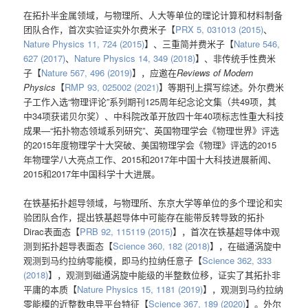
在拓扑半金属领域，与物理所、人大等单位的理论计算和材料制备
团队合作，首次实验证实外尔费米子【
PRX 5, 031013 (2015)
、
Nature Physics 11, 724 (2015)
】、三重简并费米子【
Nature 546,
627 (2017)
、
Nature Physics 14, 349 (2018)
】、非传统手性费米
子【
Nature 567, 496 (2019)
】，应邀在
Reviews of Modern
Physics
【
RMP 93, 025002 (2021)
】等期刊上撰写综述。外尔费米
子工作入选“物理评论”系列期刊125周年纪念论文集（共49项，其
中34项获诺贝尔奖）、中科院改革开放四十年40项标志性重大科技
成果—“拓扑物态领域系列研究”、英国物理学会《物理世界》评选
的2015年度物理学十大突破、美国物理学会《物理》评选的2015
年物理学八大亮点工作、2015和2017年中国十大科技进展新闻、
2015和2017年中国科学十大进展。
在铁基拓扑超导领域，与物理所、东京大学等单位的多个理论和实
验团队合作，提出铁基超导体中可能存在能带反转导致的拓扑
Dirac表面态【
PRB 92, 115119 (2015)
】，首次在铁基超导体中观
测到拓扑超导表面态【
Science 360, 182 (2018)
】，在磁通涡旋中
观测到马约拉纳零能模，即马约拉纳任意子【
Science 362, 333
(2018)
】，观测到磁通涡旋中能级的半整数位移，证实了其拓扑非
平庸的本质【
Nature Physics 15, 1181 (2019)
】，观测到马约拉纳
零能模的近整数电导平台特征【
Science 367, 189 (2020)
】。外尔