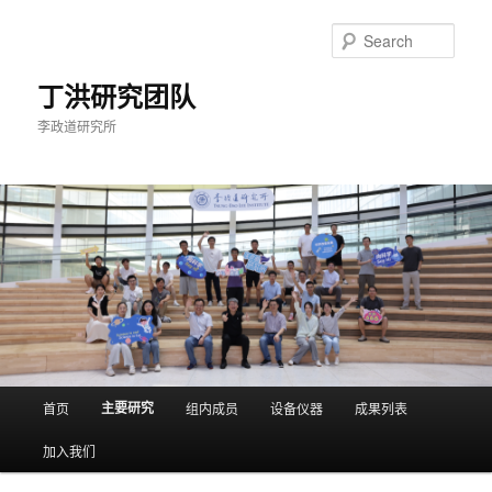
Skip
to
Sear
primary
content
丁洪研究团队
李政道研究所
Main
主要研究
首页
组内成员
设备仪器
成果列表
menu
加入我们