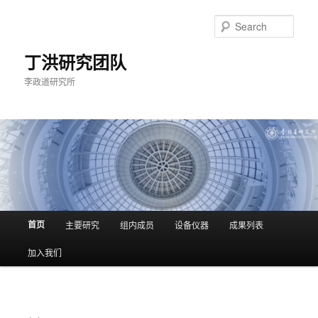
Skip
to
Sear
primary
content
丁洪研究团队
李政道研究所
Main
首页
主要研究
组内成员
设备仪器
成果列表
menu
加入我们