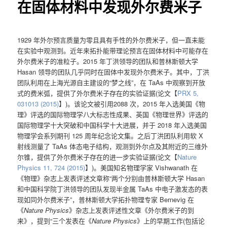
在固体材料中发现外尔费米子
1929 年外尔预言质量为零且具有手性的外尔费米子，但一直未能
在实验中观测到。近年来拓扑能带理论预言在固体材料中可能存在
外尔费米子的准粒子。2015 年丁洪领导的团队和普林斯顿大学
Hasan 领导的团队几乎同时在固体中发现外尔费米子。其中，丁洪
团队利用在上海光源自主建设的“梦之线”，在 TaAs 中观察到开放
式的费米弧，提供了外尔费米子存在的实验证据(论文【
PRX 5,
031013 (2015)
】)。该论文被引用2088 次，2015 年入选美国《物
理》评选的国际物理学八大标志性成果、英国《物理世界》评选的
国际物理学十大突破和中国科学十大进展，并于 2018 年入选美国
物理学会系列期刊 125 周年纪念论文集。之后丁洪团队利用软 X
射线测量了 TaAs 体态电子结构，观测到外尔点及其附近的三维外
尔锥，提供了外尔费米子存在的进一步实验证据(论文【
Nature
Physics 11, 724 (2015)
】)。美国知名物理学家 Vishwanath 在
《物理》杂志上发表评述文章称“两个分别由普林斯顿大学 Hasan
和中国科学院丁洪领导的团队发现半金属 TaAs 中电子激发态的表
现如同外尔费米子”，普林斯顿大学拓扑物理专家 Bernevig 在
《
Nature Physics
》杂志上发表评述性文章《外尔费米子的到
来》，提到“三个发表在《
Nature Physics
》上的早期工作(包括论