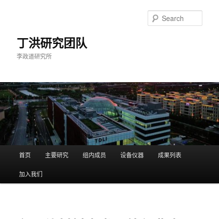
Skip
to
Sear
primary
content
丁洪研究团队
李政道研究所
Main
首页
主要研究
组内成员
设备仪器
成果列表
menu
加入我们